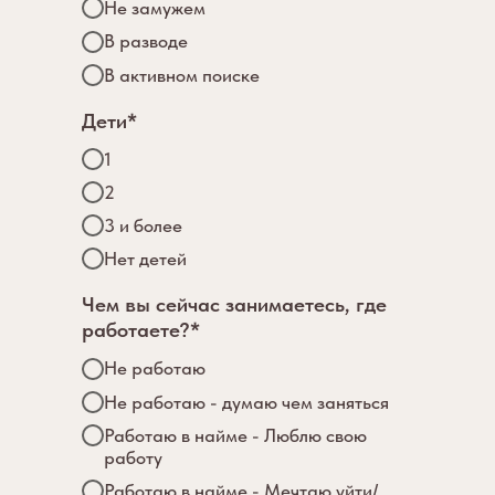
Не замужем
В разводе
В активном поиске
Дети*
1
2
3 и более
Нет детей
Чем вы сейчас занимаетесь, где
работаете?*
Не работаю
Не работаю - думаю чем заняться
Работаю в найме - Люблю свою
работу
Работаю в найме - Мечтаю уйти/